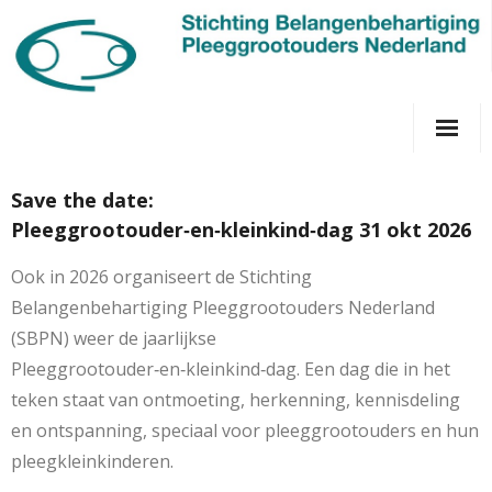
Home
Save the date:
Over ons
Pleeggrootouder‑en‑kleinkind‑dag 31 okt 2026
Pleeggrootouderdagen
Ook in 2026 organiseert de Stichting
Belangenbehartiging Pleeggrootouders Nederland
Juridisch & financieel
(SBPN) weer de jaarlijkse
Pleeggrootouder‑en‑kleinkind‑dag. Een dag die in het
Contact
teken staat van ontmoeting, herkenning, kennisdeling
en ontspanning, speciaal voor pleeggrootouders en hun
pleegkleinkinderen.